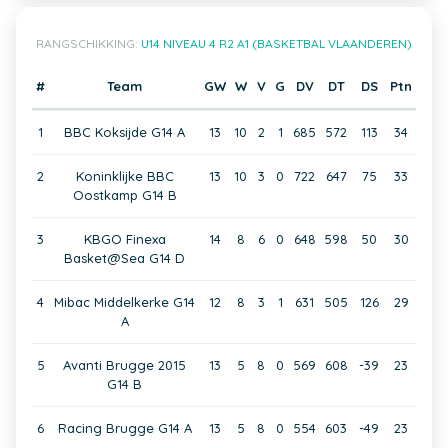
RANGSCHIKKING:
U14 NIVEAU 4 R2 A1 (BASKETBAL VLAANDEREN)
#
Team
GW
W
V
G
DV
DT
DS
Ptn
1
BBC Koksijde G14 A
13
10
2
1
685
572
113
34
2
Koninklijke BBC
13
10
3
0
722
647
75
33
Oostkamp G14 B
3
KBGO Finexa
14
8
6
0
648
598
50
30
Basket@Sea G14 D
4
Mibac Middelkerke G14
12
8
3
1
631
505
126
29
A
5
Avanti Brugge 2015
13
5
8
0
569
608
-39
23
G14 B
6
Racing Brugge G14 A
13
5
8
0
554
603
-49
23