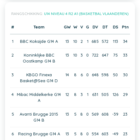
RANGSCHIKKING:
U14 NIVEAU 4 R2 A1 (BASKETBAL VLAANDEREN)
#
Team
GW
W
V
G
DV
DT
DS
Ptn
1
BBC Koksijde G14 A
13
10
2
1
685
572
113
34
2
Koninklijke BBC
13
10
3
0
722
647
75
33
Oostkamp G14 B
3
KBGO Finexa
14
8
6
0
648
598
50
30
Basket@Sea G14 D
4
Mibac Middelkerke G14
12
8
3
1
631
505
126
29
A
5
Avanti Brugge 2015
13
5
8
0
569
608
-39
23
G14 B
6
Racing Brugge G14 A
13
5
8
0
554
603
-49
23