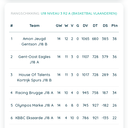
RANGSCHIKKING:
U18 NIVEAU 3 R2 A (BASKETBAL VLAANDEREN)
#
Team
GW
W
V
G
DV
DT
DS
Ptn
1
Amon Jeugd
14
12
2
0
1065
680
385
38
Gentson J18 B
2
Gent-Oost Eagles
14
11
3
0
1107
728
379
36
J18 A
3
House Of Talents
14
11
3
0
1017
728
289
36
Kortrijk Spurs J18 B
4
Racing Brugge J18 A
14
10
4
0
945
758
187
34
5
Olympos Marke J18 A
14
6
8
0
745
927
-182
26
6
KBBC Eksaarde J18 A
14
4
10
0
786
921
-135
22