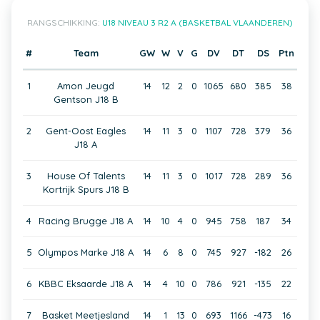
RANGSCHIKKING:
U18 NIVEAU 3 R2 A (BASKETBAL VLAANDEREN)
#
Team
GW
W
V
G
DV
DT
DS
Ptn
1
Amon Jeugd
14
12
2
0
1065
680
385
38
Gentson J18 B
2
Gent-Oost Eagles
14
11
3
0
1107
728
379
36
J18 A
3
House Of Talents
14
11
3
0
1017
728
289
36
Kortrijk Spurs J18 B
4
Racing Brugge J18 A
14
10
4
0
945
758
187
34
5
Olympos Marke J18 A
14
6
8
0
745
927
-182
26
6
KBBC Eksaarde J18 A
14
4
10
0
786
921
-135
22
7
Basket Meetjesland
14
1
13
0
693
1166
-473
16