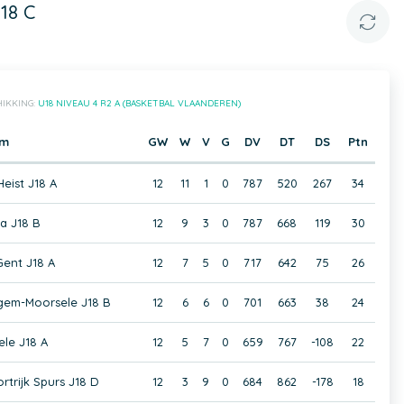
18 C
IKKING:
U18 NIVEAU 4 R2 A (BASKETBAL VLAANDEREN)
am
GW
W
V
G
DV
DT
DS
Ptn
eist J18 A
12
11
1
0
787
520
267
34
a J18 B
12
9
3
0
787
668
119
30
ent J18 A
12
7
5
0
717
642
75
26
gem-Moorsele J18 B
12
6
6
0
701
663
38
24
ele J18 A
12
5
7
0
659
767
-108
22
rtrijk Spurs J18 D
12
3
9
0
684
862
-178
18