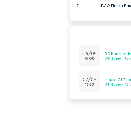
7
KBGO Finexa Bas
06/05
BC Knokke-Heis
16:00
U18 Niveau 4 R2 A
07/05
House Of Talen
13:30
U18 Niveau 4 R2 A