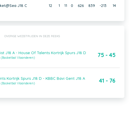
ket@Sea J18 C
12
1
11
0
626
839
-213
14
OVERIGE WEDSTRIJDEN IN DEZE REEKS
t J18 A - House Of Talents Kortrijk Spurs J18 D
75 - 45
 (Basketbal Vlaanderen)
ts Kortrijk Spurs J18 D - KBBC Bavi Gent J18 A
41 - 76
 (Basketbal Vlaanderen)