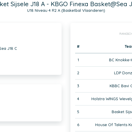
ket Sijsele J18 A - KBGO Finexa Basket@Sea J
U18 Niveau 4 R2 A (Basketbal Vlaanderen)
RANGSCH
#
Te
Sea J18 C
1
BC Knokke-H
2
LDP Donz
3
KBBC Bavi G
4
Holstra WINGS Wevel
5
Basket Sijs
6
House Of Talents Ko