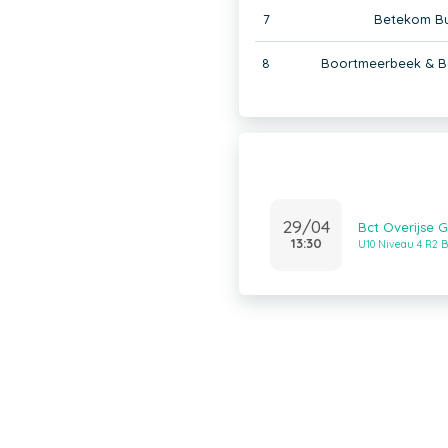
7
Betekom Bul
8
Boortmeerbeek & B
29/04
Bct Overijse 
13:30
U10 Niveau 4 R2 B