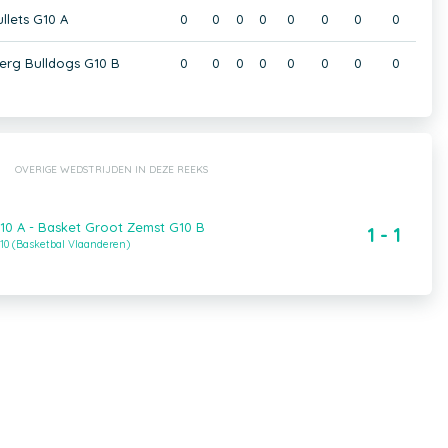
lets G10 A
0
0
0
0
0
0
0
0
erg Bulldogs G10 B
0
0
0
0
0
0
0
0
OVERIGE WEDSTRIJDEN IN DEZE REEKS
G10 A - Basket Groot Zemst G10 B
1 - 1
10 (Basketbal Vlaanderen)