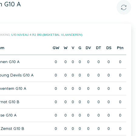
n G10 A
IKKING:
U10 NIVEAU 4 R2 B10 (BASKETBAL VLAANDEREN)
am
GW
W
V
G
DV
DT
DS
Ptn
enen G10 A
0
0
0
0
0
0
0
0
ung Devils G10 A
0
0
0
0
0
0
0
0
aventem G10 A
0
0
0
0
0
0
0
0
rnat G10 B
0
0
0
0
0
0
0
0
jse G10 A
0
0
0
0
0
0
0
0
 Zemst G10 B
0
0
0
0
0
0
0
0