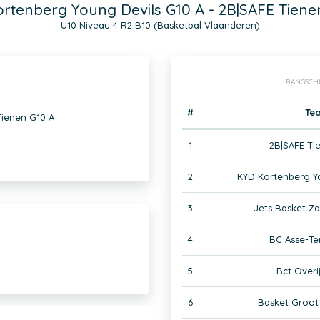
rtenberg Young Devils G10 A - 2B|SAFE Tiene
U10 Niveau 4 R2 B10 (Basketbal Vlaanderen)
RANGSCH
#
Te
Tienen G10 A
1
2B|SAFE Ti
2
KYD Kortenberg Yo
3
Jets Basket Z
4
BC Asse-Te
5
Bct Overi
6
Basket Groot