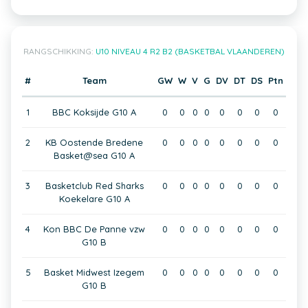
RANGSCHIKKING:
U10 NIVEAU 4 R2 B2 (BASKETBAL VLAANDEREN)
#
Team
GW
W
V
G
DV
DT
DS
Ptn
1
BBC Koksijde G10 A
0
0
0
0
0
0
0
0
2
KB Oostende Bredene
0
0
0
0
0
0
0
0
Basket@sea G10 A
3
Basketclub Red Sharks
0
0
0
0
0
0
0
0
Koekelare G10 A
4
Kon BBC De Panne vzw
0
0
0
0
0
0
0
0
G10 B
5
Basket Midwest Izegem
0
0
0
0
0
0
0
0
G10 B