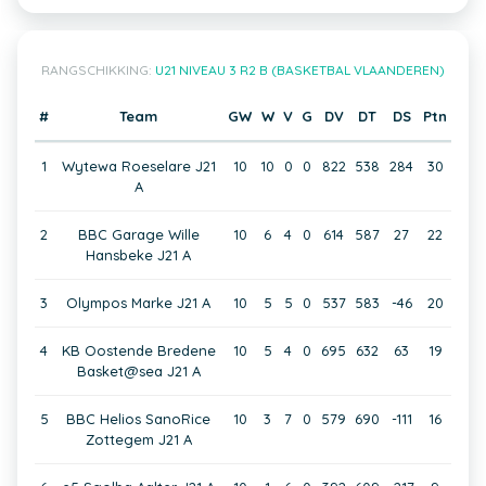
RANGSCHIKKING:
U21 NIVEAU 3 R2 B (BASKETBAL VLAANDEREN)
#
Team
GW
W
V
G
DV
DT
DS
Ptn
1
Wytewa Roeselare J21
10
10
0
0
822
538
284
30
A
2
BBC Garage Wille
10
6
4
0
614
587
27
22
Hansbeke J21 A
3
Olympos Marke J21 A
10
5
5
0
537
583
-46
20
4
KB Oostende Bredene
10
5
4
0
695
632
63
19
Basket@sea J21 A
5
BBC Helios SanoRice
10
3
7
0
579
690
-111
16
Zottegem J21 A