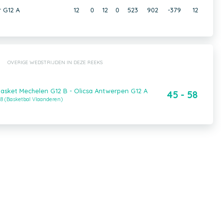
 G12 A
12
0
12
0
523
902
-379
12
OVERIGE WEDSTRIJDEN IN DEZE REEKS
sket Mechelen G12 B - Olicsa Antwerpen G12 A
45 - 58
8 (Basketbal Vlaanderen)