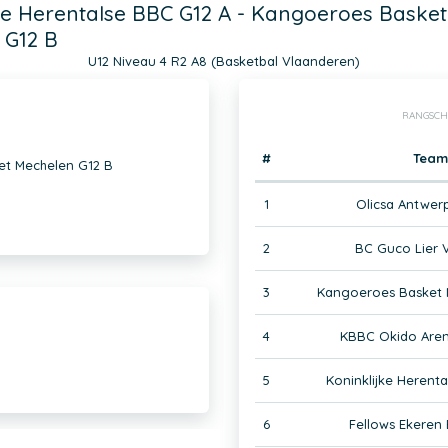
ke Herentalse BBC G12 A - Kangoeroes Basket
 G12 B
U12 Niveau 4 R2 A8 (Basketbal Vlaanderen)
RANGSCH
#
Team
et Mechelen G12 B
1
Olicsa Antwer
2
BC Guco Lier 
3
Kangoeroes Basket 
4
KBBC Okido Aren
5
Koninklijke Herent
6
Fellows Ekeren