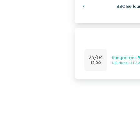
7
BBC Berlaar
23/04
Kangoeroes Ba
12:00
U12 Niveau 4 R2 A