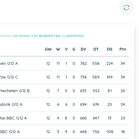
IKKING:
U12 NIVEAU 4 R2 A8 (BASKETBAL VLAANDEREN)
GW
W
V
G
DV
DT
DS
Ptn
pen G12 A
12
11
1
0
782
558
224
34
Vzw G12 C
12
11
1
0
738
589
149
34
Mechelen G12 B
12
7
5
0
633
552
81
26
donk G12 A
12
6
6
0
694
674
20
24
alse BBC G12 A
12
4
8
0
660
647
13
20
 BBC G12 A
12
3
9
0
648
756
-108
18