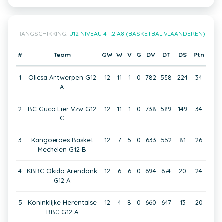
RANGSCHIKKING:
U12 NIVEAU 4 R2 A8 (BASKETBAL VLAANDEREN)
#
Team
GW
W
V
G
DV
DT
DS
Ptn
1
Olicsa Antwerpen G12
12
11
1
0
782
558
224
34
A
2
BC Guco Lier Vzw G12
12
11
1
0
738
589
149
34
C
3
Kangoeroes Basket
12
7
5
0
633
552
81
26
Mechelen G12 B
4
KBBC Okido Arendonk
12
6
6
0
694
674
20
24
G12 A
5
Koninklijke Herentalse
12
4
8
0
660
647
13
20
BBC G12 A