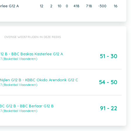
rlee G12 A
12
2
10
0
418
718
-300
16
OVERIGE WEDSTRIJDEN IN DEZE REEKS
12 B - BBC Baskas Kasterlee G12 A
51 - 30
7 (Basketbal Vlaanderen)
 Nijlen G12 B - KBBC Okido Arendonk G12 C
54 - 50
7 (Basketbal Vlaanderen)
C G12 B - BBC Berlaar G12 B
91 - 22
7 (Basketbal Vlaanderen)