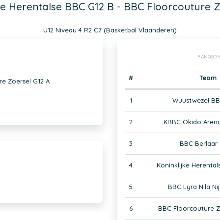
ke Herentalse BBC G12 B - BBC Floorcouture Z
U12 Niveau 4 R2 C7 (Basketbal Vlaanderen)
RANGSCH
#
Team
re Zoersel G12 A
1
Wuustwezel BB
2
KBBC Okido Aren
3
BBC Berlaar 
4
Koninklijke Herenta
5
BBC Lyra Nila Ni
6
BBC Floorcouture Z