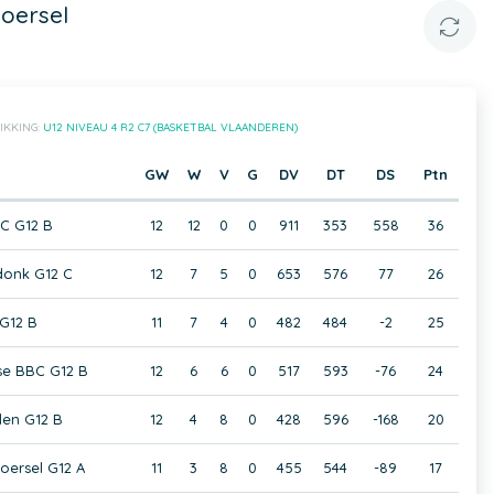
oersel
IKKING:
U12 NIVEAU 4 R2 C7 (BASKETBAL VLAANDEREN)
GW
W
V
G
DV
DT
DS
Ptn
C G12 B
12
12
0
0
911
353
558
36
donk G12 C
12
7
5
0
653
576
77
26
G12 B
11
7
4
0
482
484
-2
25
lse BBC G12 B
12
6
6
0
517
593
-76
24
jlen G12 B
12
4
8
0
428
596
-168
20
oersel G12 A
11
3
8
0
455
544
-89
17