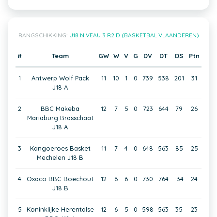
RANGSCHIKKING:
U18 NIVEAU 3 R2 D (BASKETBAL VLAANDEREN)
#
Team
GW
W
V
G
DV
DT
DS
Ptn
1
Antwerp Wolf Pack
11
10
1
0
739
538
201
31
J18 A
2
BBC Makeba
12
7
5
0
723
644
79
26
Mariaburg Brasschaat
J18 A
3
Kangoeroes Basket
11
7
4
0
648
563
85
25
Mechelen J18 B
4
Oxaco BBC Boechout
12
6
6
0
730
764
-34
24
J18 B
5
Koninklijke Herentalse
12
6
5
0
598
563
35
23