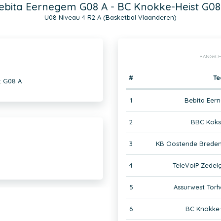
ebita Eernegem G08 A - BC Knokke-Heist G08
U08 Niveau 4 R2 A (Basketbal Vlaanderen)
RANGSCH
#
T
t G08 A
1
Bebita Eer
2
BBC Koks
3
KB Oostende Brede
4
TeleVoIP Zedel
5
Assurwest Torh
6
BC Knokke-