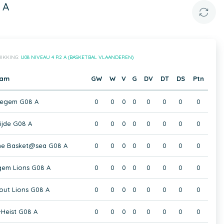
 A
IKKING:
U08 NIVEAU 4 R2 A (BASKETBAL VLAANDEREN)
eam
GW
W
V
G
DV
DT
DS
Ptn
negem G08 A
0
0
0
0
0
0
0
0
ijde G08 A
0
0
0
0
0
0
0
0
ne Basket@sea G08 A
0
0
0
0
0
0
0
0
gem Lions G08 A
0
0
0
0
0
0
0
0
out Lions G08 A
0
0
0
0
0
0
0
0
Heist G08 A
0
0
0
0
0
0
0
0