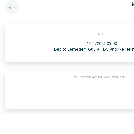
B
INFO
01/04/2023 09:00
Bebita Eernegem G08 A - BC Knokke-Heis
BRUGGESTRAAT 104 , 8480 EERNEGEM