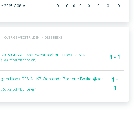
ge 2015 G08 A
0
0
0
0
0
0
0
0
OVERIGE WEDSTRIJDEN IN DEZE REEKS
 2015 G08 A - Assurwest Torhout Lions G08 A
1 - 1
A (Basketbal Vlaanderen)
1 -
elgem Lions G08 A - KB Oostende Bredene Basket@sea
1
A (Basketbal Vlaanderen)