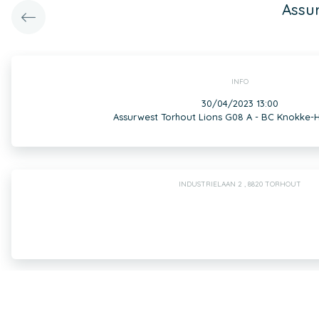
Assur
INFO
30/04/2023 13:00
Assurwest Torhout Lions G08 A - BC Knokke-H
INDUSTRIELAAN 2 , 8820 TORHOUT