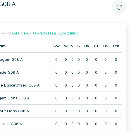
 G08 A
IKKING:
U08 NIVEAU 4 R2 A (BASKETBAL VLAANDEREN)
eam
GW
W
V
G
DV
DT
DS
Ptn
negem G08 A
0
0
0
0
0
0
0
0
ijde G08 A
0
0
0
0
0
0
0
0
ne Basket@sea G08 A
0
0
0
0
0
0
0
0
gem Lions G08 A
0
0
0
0
0
0
0
0
out Lions G08 A
0
0
0
0
0
0
0
0
Heist G08 A
0
0
0
0
0
0
0
0