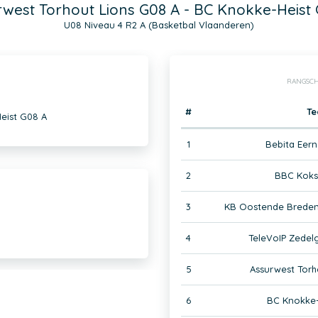
west Torhout Lions G08 A - BC Knokke-Heist
U08 Niveau 4 R2 A (Basketbal Vlaanderen)
RANGSCH
#
T
eist G08 A
1
Bebita Eer
2
BBC Koks
3
KB Oostende Brede
4
TeleVoIP Zedel
5
Assurwest Torh
6
BC Knokke-