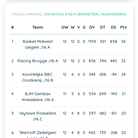
RANGSCHIKKING:
U16 NIVEAU 4 R2 A (BASKETBAL VLAANDEREN)
#
Team
GW
W
V
G
DV
DT
DS
Ptn
1
Basket Midwest
12
12
0
0
1159
301
858
36
Izegem J16 A
2
Racing Brugge J16 A
12
10
2
0
836
396
440
32
3
Koninklijke BBC
12
6
6
0
544
638
-94
24
Oostkamp J16 B
4
BJM-Gembas
11
5
6
0
554
699
-145
21
Knesselare J16 A
5
Wytewa Roeselare
12
4
8
0
597
682
-85
20
J16 C
6
TeleVoIP Zedelgem
12
4
8
0
465
733
-268
20