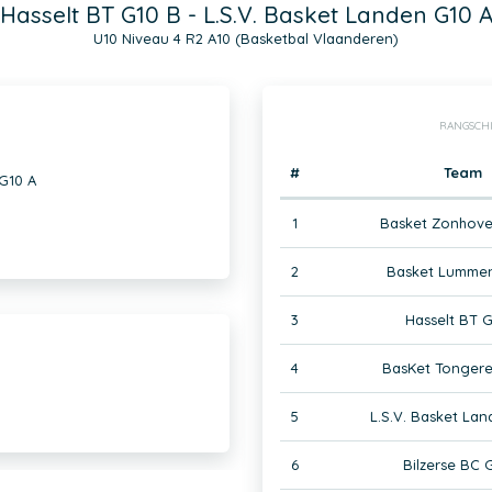
Hasselt BT G10 B - L.S.V. Basket Landen G10 
U10 Niveau 4 R2 A10 (Basketbal Vlaanderen)
RANGSCH
#
Team
 G10 A
1
Basket Zonhove
2
Basket Lummen
3
Hasselt BT G
4
BasKet Tongere
5
L.S.V. Basket Lan
6
Bilzerse BC 