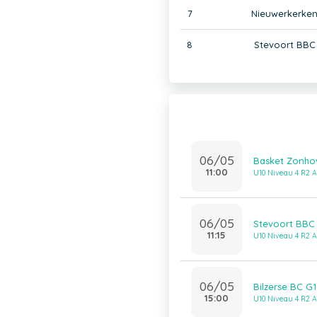
7
Nieuwerkerken
8
Stevoort BBC
06/05
Basket Zonho
11:00
U10 Niveau 4 R2 A
06/05
Stevoort BBC
11:15
U10 Niveau 4 R2 A
06/05
Bilzerse BC G
15:00
U10 Niveau 4 R2 A