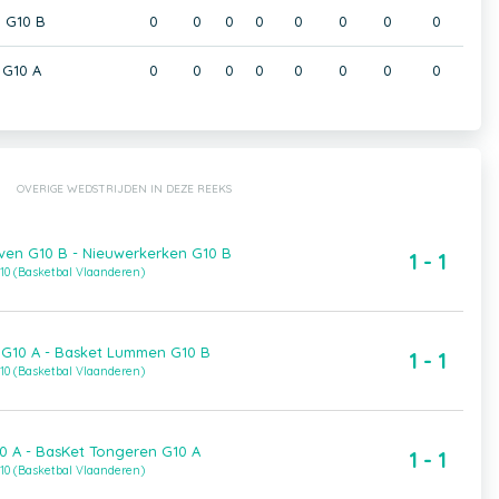
 G10 B
0
0
0
0
0
0
0
0
 G10 A
0
0
0
0
0
0
0
0
OVERIGE WEDSTRIJDEN IN DEZE REEKS
ven G10 B - Nieuwerkerken G10 B
1 - 1
10 (Basketbal Vlaanderen)
 G10 A - Basket Lummen G10 B
1 - 1
10 (Basketbal Vlaanderen)
10 A - BasKet Tongeren G10 A
1 - 1
10 (Basketbal Vlaanderen)