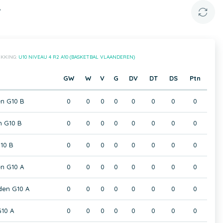
A
IKKING:
U10 NIVEAU 4 R2 A10 (BASKETBAL VLAANDEREN)
GW
W
V
G
DV
DT
DS
Ptn
n G10 B
0
0
0
0
0
0
0
0
 G10 B
0
0
0
0
0
0
0
0
10 B
0
0
0
0
0
0
0
0
n G10 A
0
0
0
0
0
0
0
0
den G10 A
0
0
0
0
0
0
0
0
G10 A
0
0
0
0
0
0
0
0