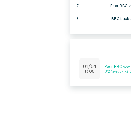
7
Peer BBC v
8
BBC Laakd
01/04
Peer BBC vzw 
13:00
U12 Niveau 4 R2 B