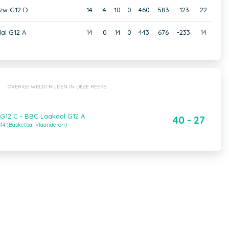
zw G12 D
14
4
10
0
460
583
-123
22
al G12 A
14
0
14
0
443
676
-233
14
OVERIGE WEDSTRIJDEN IN DEZE REEKS
G12 C - BBC Laakdal G12 A
40 - 27
14 (Basketbal Vlaanderen)