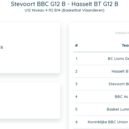
Stevoort BBC G12 B - Hasselt BT G12 B
U12 Niveau 4 R2 B14 (Basketbal Vlaanderen)
RANGSCH
#
Te
 B
1
BC Lions G
2
Hasselt B
3
Stevoort B
4
BBC As 
5
Basket Lum
6
Koninklijke BBC Union