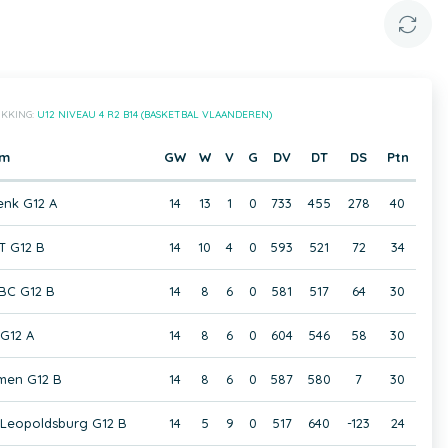
IKKING:
U12 NIVEAU 4 R2 B14 (BASKETBAL VLAANDEREN)
am
GW
W
V
G
DV
DT
DS
Ptn
enk G12 A
14
13
1
0
733
455
278
40
T G12 B
14
10
4
0
593
521
72
34
BC G12 B
14
8
6
0
581
517
64
30
G12 A
14
8
6
0
604
546
58
30
men G12 B
14
8
6
0
587
580
7
30
 Leopoldsburg G12 B
14
5
9
0
517
640
-123
24