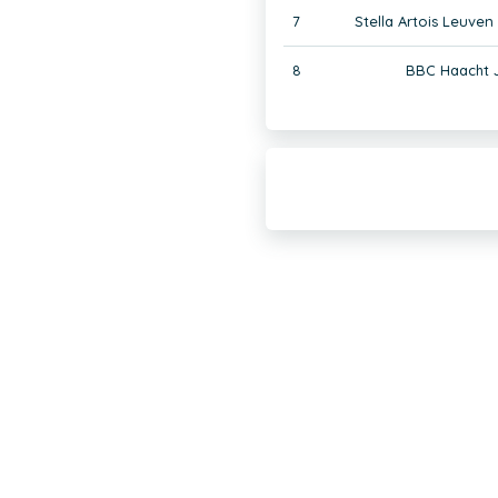
7
Stella Artois Leuven
8
BBC Haacht J