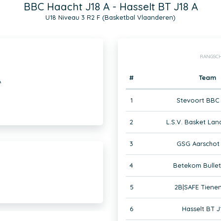
BBC Haacht J18 A - Hasselt BT J18 A
U18 Niveau 3 R2 F (Basketbal Vlaanderen)
RANGSCH
#
Team
A
1
Stevoort BBC 
2
L.S.V. Basket Lan
3
GSG Aarschot 
4
Betekom Bullet
5
2B|SAFE Tienen
6
Hasselt BT J