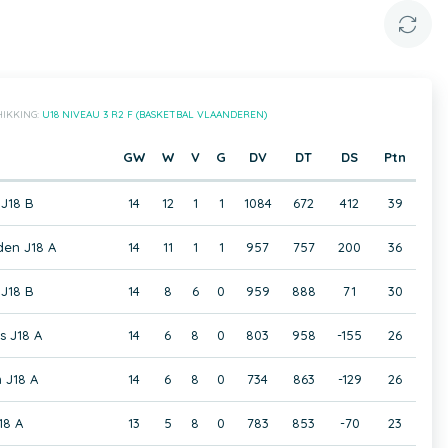
IKKING:
U18 NIVEAU 3 R2 F (BASKETBAL VLAANDEREN)
GW
W
V
G
DV
DT
DS
Ptn
J18 B
14
12
1
1
1084
672
412
39
den J18 A
14
11
1
1
957
757
200
36
J18 B
14
8
6
0
959
888
71
30
s J18 A
14
6
8
0
803
958
-155
26
 J18 A
14
6
8
0
734
863
-129
26
18 A
13
5
8
0
783
853
-70
23