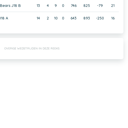
 Bears J18 B
13
4
9
0
746
825
-79
21
18 A
14
2
10
0
643
893
-250
16
OVERIGE WEDSTRIJDEN IN DEZE REEKS