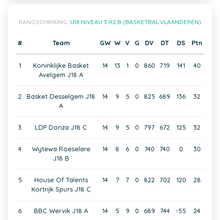
RANGSCHIKKING:
U18 NIVEAU 3 R2 B (BASKETBAL VLAANDEREN)
#
Team
GW
W
V
G
DV
DT
DS
Ptn
1
Koninklijke Basket
14
13
1
0
860
719
141
40
Avelgem J18 A
2
Basket Desselgem J18
14
9
5
0
825
689
136
32
A
3
LDP Donza J18 C
14
9
5
0
797
672
125
32
4
Wytewa Roeselare
14
8
6
0
740
740
0
30
J18 B
5
House Of Talents
14
7
7
0
822
702
120
28
Kortrijk Spurs J18 C
6
BBC Wervik J18 A
14
5
9
0
689
744
-55
24