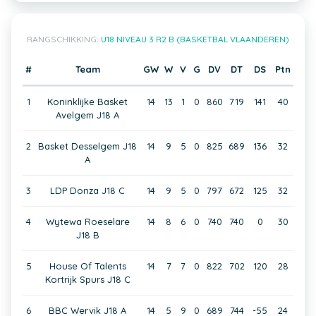
RANGSCHIKKING:
U18 NIVEAU 3 R2 B (BASKETBAL VLAANDEREN)
#
Team
GW
W
V
G
DV
DT
DS
Ptn
1
Koninklijke Basket
14
13
1
0
860
719
141
40
Avelgem J18 A
2
Basket Desselgem J18
14
9
5
0
825
689
136
32
A
3
LDP Donza J18 C
14
9
5
0
797
672
125
32
4
Wytewa Roeselare
14
8
6
0
740
740
0
30
J18 B
5
House Of Talents
14
7
7
0
822
702
120
28
Kortrijk Spurs J18 C
6
BBC Wervik J18 A
14
5
9
0
689
744
-55
24