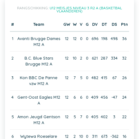
RANGSCHIKKING:
U12 MEISJES NIVEAU 3 R2 A (BASKETBAL
VLAANDEREN)
#
Team
GW
W
V
G
DV
DT
DS
Ptn
1
Avanti Brugge Dames
12
12
0
0
696
198
498
36
M12 A
2
B.C. Blue Stars
12
10
2
0
621
287
334
32
Brugge M12 A
3
Kon BBC De Panne
12
7
5
0
482
415
67
26
vzw M12 A
4
Gent-Oost Eagles M12
12
6
6
0
409
456
-47
24
A
5
Amon Jeugd Gentson
12
5
7
0
405
402
3
22
M12 A
6
Wytewa Roeselare
12
2
10
0
311
673
-362
16