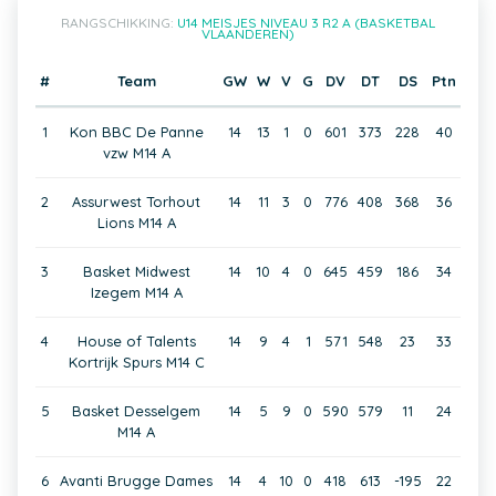
RANGSCHIKKING:
U14 MEISJES NIVEAU 3 R2 A (BASKETBAL
VLAANDEREN)
#
Team
GW
W
V
G
DV
DT
DS
Ptn
1
Kon BBC De Panne
14
13
1
0
601
373
228
40
vzw M14 A
2
Assurwest Torhout
14
11
3
0
776
408
368
36
Lions M14 A
3
Basket Midwest
14
10
4
0
645
459
186
34
Izegem M14 A
4
House of Talents
14
9
4
1
571
548
23
33
Kortrijk Spurs M14 C
5
Basket Desselgem
14
5
9
0
590
579
11
24
M14 A
6
Avanti Brugge Dames
14
4
10
0
418
613
-195
22