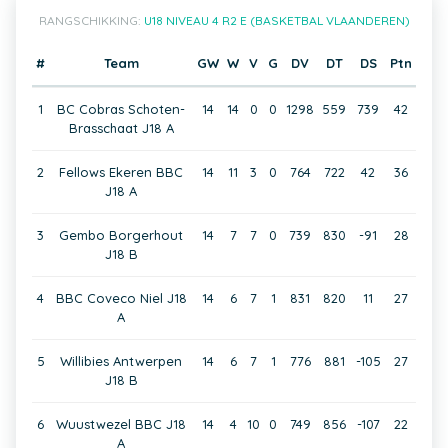
RANGSCHIKKING:
U18 NIVEAU 4 R2 E (BASKETBAL VLAANDEREN)
#
Team
GW
W
V
G
DV
DT
DS
Ptn
1
BC Cobras Schoten-
14
14
0
0
1298
559
739
42
Brasschaat J18 A
2
Fellows Ekeren BBC
14
11
3
0
764
722
42
36
J18 A
3
Gembo Borgerhout
14
7
7
0
739
830
-91
28
J18 B
4
BBC Coveco Niel J18
14
6
7
1
831
820
11
27
A
5
Willibies Antwerpen
14
6
7
1
776
881
-105
27
J18 B
6
Wuustwezel BBC J18
14
4
10
0
749
856
-107
22
A