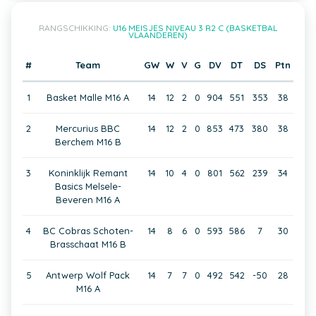
RANGSCHIKKING:
U16 MEISJES NIVEAU 3 R2 C (BASKETBAL
VLAANDEREN)
#
Team
GW
W
V
G
DV
DT
DS
Ptn
1
Basket Malle M16 A
14
12
2
0
904
551
353
38
2
Mercurius BBC
14
12
2
0
853
473
380
38
Berchem M16 B
3
Koninklijk Remant
14
10
4
0
801
562
239
34
Basics Melsele-
Beveren M16 A
4
BC Cobras Schoten-
14
8
6
0
593
586
7
30
Brasschaat M16 B
5
Antwerp Wolf Pack
14
7
7
0
492
542
-50
28
M16 A