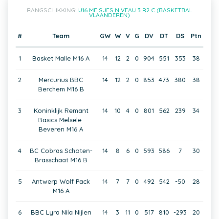
RANGSCHIKKING:
U16 MEISJES NIVEAU 3 R2 C (BASKETBAL
VLAANDEREN)
#
Team
GW
W
V
G
DV
DT
DS
Ptn
1
Basket Malle M16 A
14
12
2
0
904
551
353
38
2
Mercurius BBC
14
12
2
0
853
473
380
38
Berchem M16 B
3
Koninklijk Remant
14
10
4
0
801
562
239
34
Basics Melsele-
Beveren M16 A
4
BC Cobras Schoten-
14
8
6
0
593
586
7
30
Brasschaat M16 B
5
Antwerp Wolf Pack
14
7
7
0
492
542
-50
28
M16 A
6
BBC Lyra Nila Nijlen
14
3
11
0
517
810
-293
20