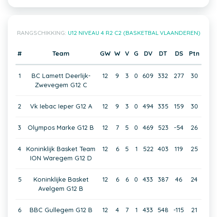
RANGSCHIKKING:
U12 NIVEAU 4 R2 C2 (BASKETBAL VLAANDEREN)
#
Team
GW
W
V
G
DV
DT
DS
Ptn
1
BC Lamett Deerlijk-
12
9
3
0
609
332
277
30
Zwevegem G12 C
2
Vk Iebac Ieper G12 A
12
9
3
0
494
335
159
30
3
Olympos Marke G12 B
12
7
5
0
469
523
-54
26
4
Koninklijk Basket Team
12
6
5
1
522
403
119
25
ION Waregem G12 D
5
Koninklijke Basket
12
6
6
0
433
387
46
24
Avelgem G12 B
6
BBC Gullegem G12 B
12
4
7
1
433
548
-115
21