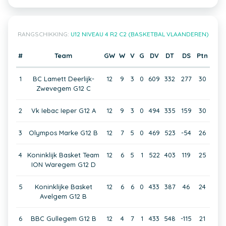
RANGSCHIKKING:
U12 NIVEAU 4 R2 C2 (BASKETBAL VLAANDEREN)
#
Team
GW
W
V
G
DV
DT
DS
Ptn
1
BC Lamett Deerlijk-
12
9
3
0
609
332
277
30
Zwevegem G12 C
2
Vk Iebac Ieper G12 A
12
9
3
0
494
335
159
30
3
Olympos Marke G12 B
12
7
5
0
469
523
-54
26
4
Koninklijk Basket Team
12
6
5
1
522
403
119
25
ION Waregem G12 D
5
Koninklijke Basket
12
6
6
0
433
387
46
24
Avelgem G12 B
6
BBC Gullegem G12 B
12
4
7
1
433
548
-115
21