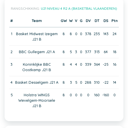
RANGSCHIKKING:
U21 NIVEAU 4 R2 A (BASKETBAL VLAANDEREN)
#
Team
GW
W
V
G
DV
DT
DS
Ptn
1
Basket Midwest Izegem
8
8
0
0
378
235
143
24
J21 B
2
BBC Gullegem J21 A
8
5
3
0
377
313
64
18
3
Koninklijke BBC
8
4
4
0
339
364
-25
16
Oostkamp J21 B
4
Basket Desselgem J21 A
8
3
5
0
288
310
-22
14
5
Holstra WINGS
8
0
0
0
0
160
-160
0
Wevelgem-Moorsele
J21 B