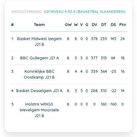
RANGSCHIKKING:
U21 NIVEAU 4 R2 A (BASKETBAL VLAANDEREN)
#
Team
GW
W
V
G
DV
DT
DS
Ptn
1
Basket Midwest Izegem
8
8
0
0
378
235
143
24
J21 B
2
BBC Gullegem J21 A
8
5
3
0
377
313
64
18
3
Koninklijke BBC
8
4
4
0
339
364
-25
16
Oostkamp J21 B
4
Basket Desselgem J21 A
8
3
5
0
288
310
-22
14
5
Holstra WINGS
8
0
0
0
0
160
-160
0
Wevelgem-Moorsele
J21 B