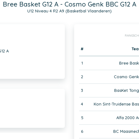
Bree Basket G12 A - Cosmo Genk BBC G12 A
U12 Niveau 4 R2 A9 (Basketbal Vlaanderen)
RANGSCH
#
Te
12 A
1
Bree Bask
2
Cosmo Genk
3
BasKet Tong
4
Kon Sint-Truidense Ba
5
Alfa 2000 A
6
BC Maasmech