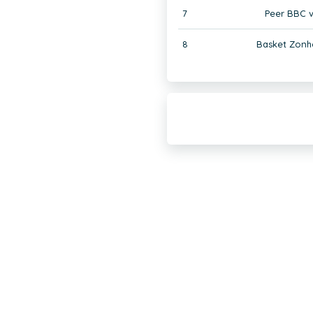
7
Peer BBC 
8
Basket Zonh