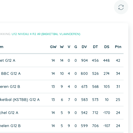
IKKING:
U12 NIVEAU 4 R2 A9 (BASKETBAL VLAANDEREN)
am
GW
W
V
G
DV
DT
DS
Ptn
et G12 A
14
14
0
0
904
456
448
42
 BBC G12 A
14
10
4
0
800
526
274
34
eren G12 B
13
9
4
0
673
568
105
31
sketbal (KSTBB) G12 A
13
6
7
0
583
573
10
25
chel G12 A
14
5
9
0
542
712
-170
24
elen G12 B
14
5
9
0
599
706
-107
24