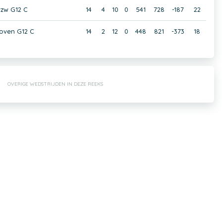
vzw G12 C
14
4
10
0
541
728
-187
22
oven G12 C
14
2
12
0
448
821
-373
18
OVERIGE WEDSTRIJDEN IN DEZE REEKS