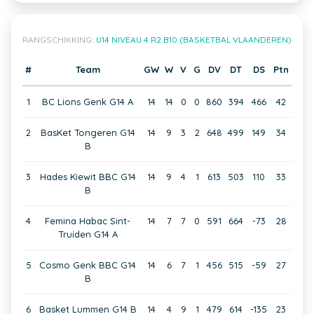
RANGSCHIKKING:
U14 NIVEAU 4 R2 B10 (BASKETBAL VLAANDEREN)
#
Team
GW
W
V
G
DV
DT
DS
Ptn
1
BC Lions Genk G14 A
14
14
0
0
860
394
466
42
2
BasKet Tongeren G14
14
9
3
2
648
499
149
34
B
3
Hades Kiewit BBC G14
14
9
4
1
613
503
110
33
B
4
Femina Habac Sint-
14
7
7
0
591
664
-73
28
Truiden G14 A
5
Cosmo Genk BBC G14
14
6
7
1
456
515
-59
27
B
6
Basket Lummen G14 B
14
4
9
1
479
614
-135
23