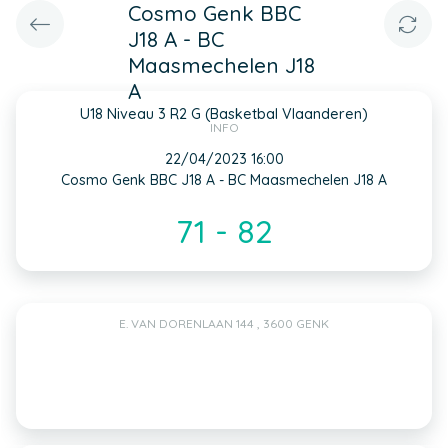
Cosmo Genk BBC
J18 A - BC
Maasmechelen J18
A
U18 Niveau 3 R2 G (Basketbal Vlaanderen)
INFO
22/04/2023 16:00
Cosmo Genk BBC J18 A - BC Maasmechelen J18 A
71 - 82
E. VAN DORENLAAN 144 , 3600 GENK