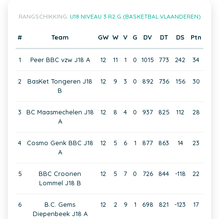
RANGSCHIKKING:
U18 NIVEAU 3 R2 G (BASKETBAL VLAANDEREN)
#
Team
GW
W
V
G
DV
DT
DS
Ptn
1
Peer BBC vzw J18 A
12
11
1
0
1015
773
242
34
2
BasKet Tongeren J18
12
9
3
0
892
736
156
30
B
3
BC Maasmechelen J18
12
8
4
0
937
825
112
28
A
4
Cosmo Genk BBC J18
12
5
6
1
877
863
14
23
A
5
BBC Croonen
12
5
7
0
726
844
-118
22
Lommel J18 B
6
B.C. Gems
12
2
9
1
698
821
-123
17
Diepenbeek J18 A