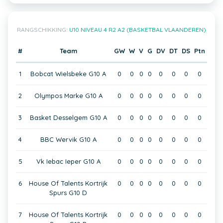
RANGSCHIKKING:
U10 NIVEAU 4 R2 A2 (BASKETBAL VLAANDEREN)
#
Team
GW
W
V
G
DV
DT
DS
Ptn
1
Bobcat Wielsbeke G10 A
0
0
0
0
0
0
0
0
2
Olympos Marke G10 A
0
0
0
0
0
0
0
0
3
Basket Desselgem G10 A
0
0
0
0
0
0
0
0
4
BBC Wervik G10 A
0
0
0
0
0
0
0
0
5
Vk Iebac Ieper G10 A
0
0
0
0
0
0
0
0
6
House Of Talents Kortrijk
0
0
0
0
0
0
0
0
Spurs G10 D
7
House Of Talents Kortrijk
0
0
0
0
0
0
0
0