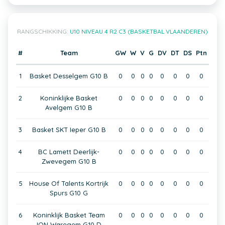
RANGSCHIKKING:
U10 NIVEAU 4 R2 C3 (BASKETBAL VLAANDEREN)
#
Team
GW
W
V
G
DV
DT
DS
Ptn
1
Basket Desselgem G10 B
0
0
0
0
0
0
0
0
2
Koninklijke Basket
0
0
0
0
0
0
0
0
Avelgem G10 B
3
Basket SKT Ieper G10 B
0
0
0
0
0
0
0
0
4
BC Lamett Deerlijk-
0
0
0
0
0
0
0
0
Zwevegem G10 B
5
House Of Talents Kortrijk
0
0
0
0
0
0
0
0
Spurs G10 G
6
Koninklijk Basket Team
0
0
0
0
0
0
0
0
ION Waregem G10 D