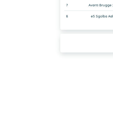
7
Avanti Brugge 
8
e5 Sgolba Aal