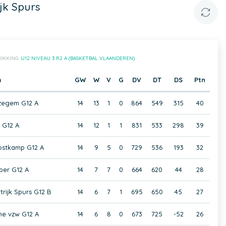
jk Spurs
IKKING:
U12 NIVEAU 3 R2 A (BASKETBAL VLAANDEREN)
m
GW
W
V
G
DV
DT
DS
Ptn
Izegem G12 A
14
13
1
0
864
549
315
40
 G12 A
14
12
1
1
831
533
298
39
ostkamp G12 A
14
9
5
0
729
536
193
32
per G12 A
14
7
7
0
664
620
44
28
rijk Spurs G12 B
14
6
7
1
695
650
45
27
e vzw G12 A
14
6
8
0
673
725
-52
26