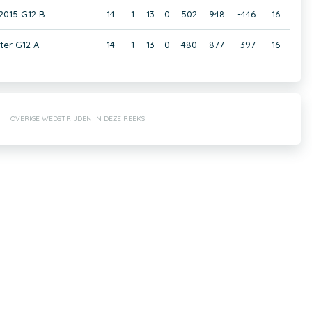
2015 G12 B
14
1
13
0
502
948
-446
16
ter G12 A
14
1
13
0
480
877
-397
16
OVERIGE WEDSTRIJDEN IN DEZE REEKS