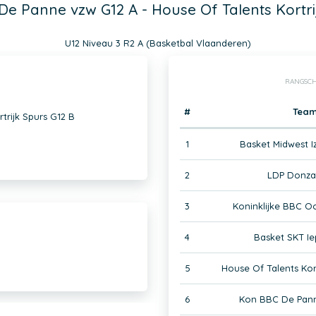
e Panne vzw G12 A - House Of Talents Kortri
U12 Niveau 3 R2 A (Basketbal Vlaanderen)
RANGSCH
#
Tea
trijk Spurs G12 B
1
Basket Midwest 
2
LDP Donza
3
Koninklijke BBC O
4
Basket SKT Ie
5
House Of Talents Kort
6
Kon BBC De Pann