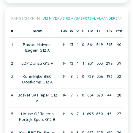
RANGSCHIKKING:
U12 NIVEAU 3 R2 A (BASKETBAL VLAANDEREN)
#
Team
GW
W
V
G
DV
DT
DS
Ptn
1
Basket Midwest
14
13
1
0
864
549
315
40
Izegem G12 A
2
LDP Donza G12 A
14
12
1
1
831
533
298
39
3
Koninklijke BBC
14
9
5
0
729
536
193
32
Oostkamp G12 A
4
Basket SKT Ieper G12
14
7
7
0
664
620
44
28
A
5
House Of Talents
14
6
7
1
695
650
45
27
Kortrijk Spurs G12 B
6
Kon BBC De Panne
14
6
8
0
673
725
-52
26