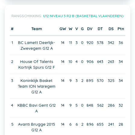
RANGSCHIKKING:
U12 NIVEAU 3 R2 B (BASKETBAL VLAANDEREN)
#
Team
GW
W
V
G
DV
DT
DS
Ptn
1
BC Lamett Deerlijk-
14
11
3
0
920
578
342
36
Zwevegem G12 A
2
House Of Talents
14
10
4
0
906
643
263
34
Kortrijk Spurs G12 F
3
Koninklijk Basket
14
9
3
2
895
570
325
34
Team ION Waregem
G12 A
4
KBBC Bavi Gent G12
14
9
5
0
848
562
286
32
A
5
Avanti Brugge 2015
14
6
6
2
896
655
241
28
G12 A