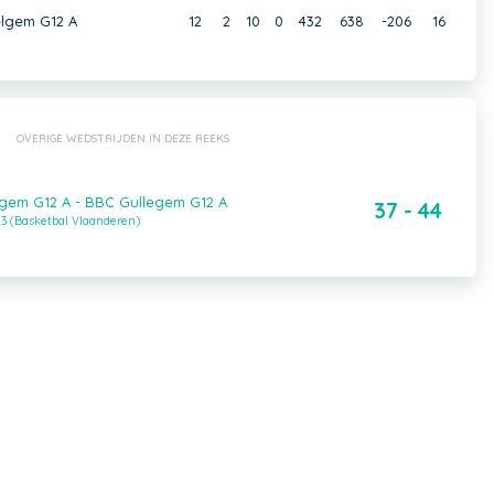
lgem G12 A
12
2
10
0
432
638
-206
16
OVERIGE WEDSTRIJDEN IN DEZE REEKS
gem G12 A - BBC Gullegem G12 A
37 - 44
3 (Basketbal Vlaanderen)