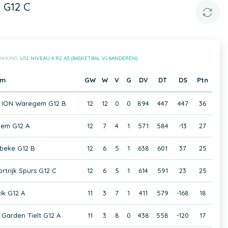
 G12 C
IKKING:
U12 NIVEAU 4 R2 A3 (BASKETBAL VLAANDEREN)
am
GW
W
V
G
DV
DT
DS
Ptn
m ION Waregem G12 B
12
12
0
0
894
447
447
36
gem G12 A
12
7
4
1
571
584
-13
27
beke G12 B
12
6
5
1
638
601
37
25
rtrijk Spurs G12 C
12
6
5
1
614
591
23
25
k G12 A
11
3
7
1
411
579
-168
18
 Garden Tielt G12 A
11
3
8
0
438
558
-120
17