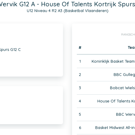
ervik G12 A - House Of Talents Kortrijk Spurs
U12 Niveau 4 R2 A3 (Basketbal Vlaanderen)
RANGSCH
#
Te
Spurs G12 C
1
Koninklijk Basket Tea
2
BBC Gulle
3
Bobcat Wiels
4
House Of Talents Ko
5
BBC Wervi
6
Basket Midwest All-in