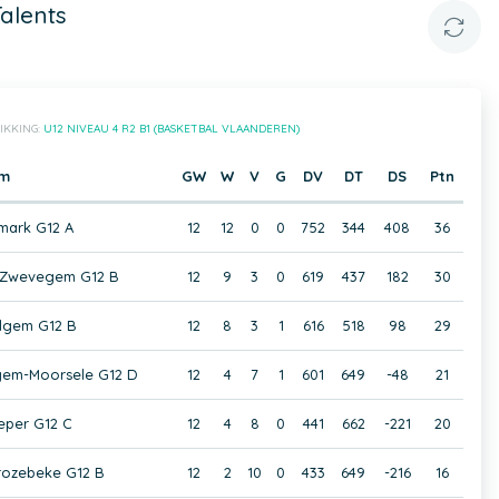
alents
IKKING:
U12 NIVEAU 4 R2 B1 (BASKETBAL VLAANDEREN)
am
GW
W
V
G
DV
DT
DS
Ptn
mark G12 A
12
12
0
0
752
344
408
36
k-Zwevegem G12 B
12
9
3
0
619
437
182
30
lgem G12 B
12
8
3
1
616
518
98
29
gem-Moorsele G12 D
12
4
7
1
601
649
-48
21
eper G12 C
12
4
8
0
441
662
-221
20
ozebeke G12 B
12
2
10
0
433
649
-216
16