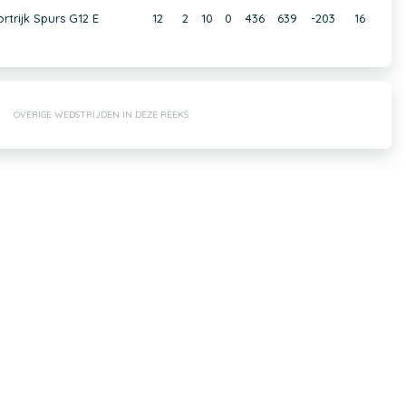
rtrijk Spurs G12 E
12
2
10
0
436
639
-203
16
OVERIGE WEDSTRIJDEN IN DEZE REEKS