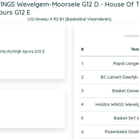
WINGS Wevelgem-Moorsele G12 D - House Of T
Spurs G12 E
U12 Niveau 4 R2 B1 (Basketbal Vlaanderen)
RANGSCH
#
Te
s Kortrijk Spurs G12 E
1
Rapid Lange
2
BC Lamett Deerlij
3
Basket Desse
4
Holstra WINGS Wevel
5
Basket SKT I
6
Rozenbeka Oostr