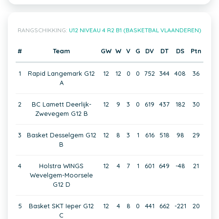
RANGSCHIKKING:
U12 NIVEAU 4 R2 B1 (BASKETBAL VLAANDEREN)
#
Team
GW
W
V
G
DV
DT
DS
Ptn
1
Rapid Langemark G12
12
12
0
0
752
344
408
36
A
2
BC Lamett Deerlijk-
12
9
3
0
619
437
182
30
Zwevegem G12 B
3
Basket Desselgem G12
12
8
3
1
616
518
98
29
B
4
Holstra WINGS
12
4
7
1
601
649
-48
21
Wevelgem-Moorsele
G12 D
5
Basket SKT Ieper G12
12
4
8
0
441
662
-221
20
C