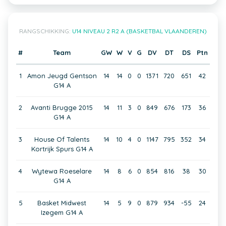
RANGSCHIKKING:
U14 NIVEAU 2 R2 A (BASKETBAL VLAANDEREN)
#
Team
GW
W
V
G
DV
DT
DS
Ptn
1
Amon Jeugd Gentson
14
14
0
0
1371
720
651
42
G14 A
2
Avanti Brugge 2015
14
11
3
0
849
676
173
36
G14 A
3
House Of Talents
14
10
4
0
1147
795
352
34
Kortrijk Spurs G14 A
4
Wytewa Roeselare
14
8
6
0
854
816
38
30
G14 A
5
Basket Midwest
14
5
9
0
879
934
-55
24
Izegem G14 A