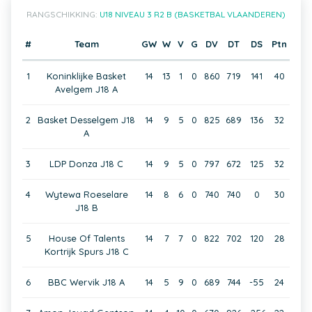
RANGSCHIKKING:
U18 NIVEAU 3 R2 B (BASKETBAL VLAANDEREN)
#
Team
GW
W
V
G
DV
DT
DS
Ptn
1
Koninklijke Basket
14
13
1
0
860
719
141
40
Avelgem J18 A
2
Basket Desselgem J18
14
9
5
0
825
689
136
32
A
3
LDP Donza J18 C
14
9
5
0
797
672
125
32
4
Wytewa Roeselare
14
8
6
0
740
740
0
30
J18 B
5
House Of Talents
14
7
7
0
822
702
120
28
Kortrijk Spurs J18 C
6
BBC Wervik J18 A
14
5
9
0
689
744
-55
24