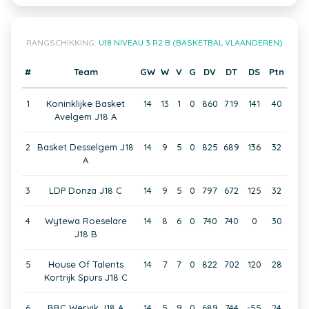
RANGSCHIKKING:
U18 NIVEAU 3 R2 B (BASKETBAL VLAANDEREN)
#
Team
GW
W
V
G
DV
DT
DS
Ptn
1
Koninklijke Basket
14
13
1
0
860
719
141
40
Avelgem J18 A
2
Basket Desselgem J18
14
9
5
0
825
689
136
32
A
3
LDP Donza J18 C
14
9
5
0
797
672
125
32
4
Wytewa Roeselare
14
8
6
0
740
740
0
30
J18 B
5
House Of Talents
14
7
7
0
822
702
120
28
Kortrijk Spurs J18 C
6
BBC Wervik J18 A
14
5
9
0
689
744
-55
24