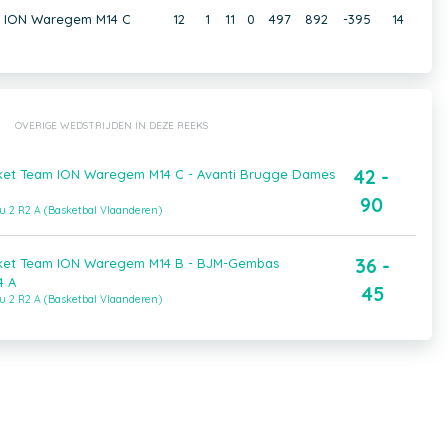
am ION Waregem M14 C
12
1
11
0
497
892
-395
14
OVERIGE WEDSTRIJDEN IN DEZE REEKS
42 -
sket Team ION Waregem M14 C - Avanti Brugge Dames
90
u 2 R2 A (Basketbal Vlaanderen)
36 -
asket Team ION Waregem M14 B - BJM-Gembas
4 A
45
u 2 R2 A (Basketbal Vlaanderen)