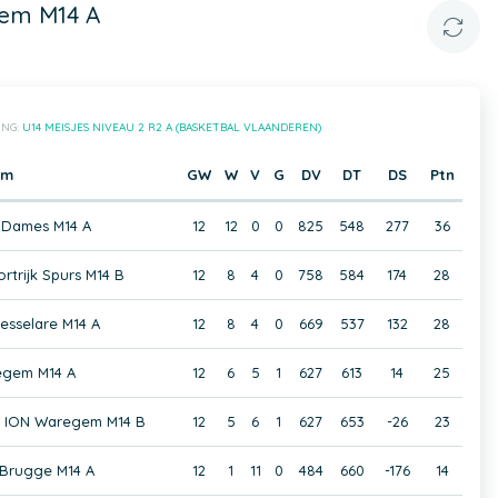
gem M14 A
ING:
U14 MEISJES NIVEAU 2 R2 A (BASKETBAL VLAANDEREN)
am
GW
W
V
G
DV
DT
DS
Ptn
 Dames M14 A
12
12
0
0
825
548
277
36
rtrijk Spurs M14 B
12
8
4
0
758
584
174
28
sselare M14 A
12
8
4
0
669
537
132
28
egem M14 A
12
6
5
1
627
613
14
25
am ION Waregem M14 B
12
5
6
1
627
653
-26
23
s Brugge M14 A
12
1
11
0
484
660
-176
14