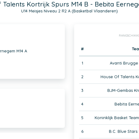
 Talents Kortrijk Spurs M14 B - Bebita Eerne
U14 Meisjes Niveau 2 R2 A (Basketbal Vlaanderen)
RANGSCHIKK
#
Te
Eernegem M14 A
1
Avanti Brugge
2
House Of Talents Ko
3
BJM-Gembas Kne
4
Bebita Eern
5
Koninklijk Basket Te
6
B.C. Blue Star