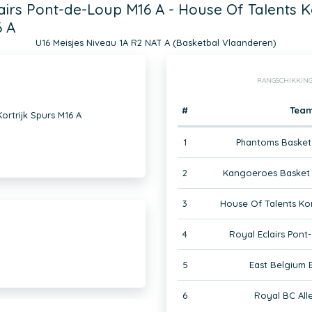
airs Pont-de-Loup M16 A - House Of Talents Ko
6 A
U16 Meisjes Niveau 1A R2 NAT A (Basketbal Vlaanderen)
RANGSCHIKKING
#
Tea
ortrijk Spurs M16 A
1
Phantoms Basket
2
Kangoeroes Basket 
3
House Of Talents Kor
4
Royal Eclairs Pont
5
East Belgium 
6
Royal BC All