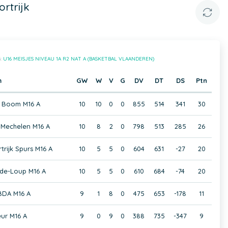
rtrijk
:
U16 MEISJES NIVEAU 1A R2 NAT A (BASKETBAL VLAANDEREN)
m
GW
W
V
G
DV
DT
DS
Ptn
 Boom M16 A
10
10
0
0
855
514
341
30
Mechelen M16 A
10
8
2
0
798
513
285
26
trijk Spurs M16 A
10
5
5
0
604
631
-27
20
-de-Loup M16 A
10
5
5
0
610
684
-74
20
BDA M16 A
9
1
8
0
475
653
-178
11
eur M16 A
9
0
9
0
388
735
-347
9