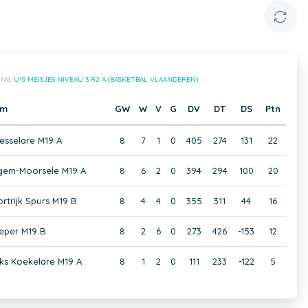
ING:
U19 MEISJES NIVEAU 3 R2 A (BASKETBAL VLAANDEREN)
am
GW
W
V
G
DV
DT
DS
Ptn
sselare M19 A
8
7
1
0
405
274
131
22
gem-Moorsele M19 A
8
6
2
0
394
294
100
20
rtrijk Spurs M19 B
8
4
4
0
355
311
44
16
Ieper M19 B
8
2
6
0
273
426
-153
12
ks Koekelare M19 A
8
1
2
0
111
233
-122
5