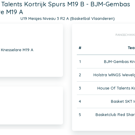
Talents Kortrijk Spurs M19 B - BJM-Gembas
re M19 A
U19 Meisjes Niveau 3 R2 A (Basketbal Vlaanderen)
RANGSCHIKK
#
Te
 Knesselare M19 A
1
BJM-Gembas Kne
2
Holstra WINGS Wevel
3
House Of Talents Ko
4
Basket SKT 
5
Basketclub Red Shar