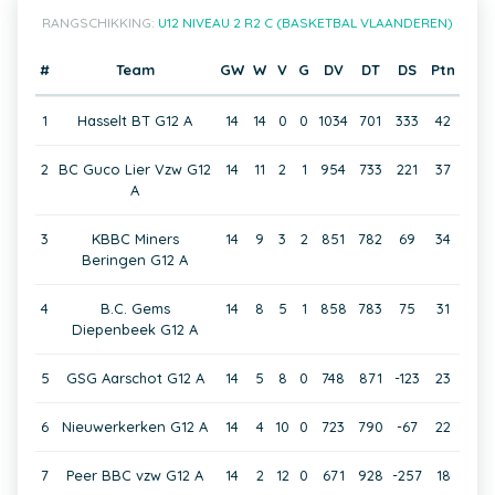
RANGSCHIKKING:
U12 NIVEAU 2 R2 C (BASKETBAL VLAANDEREN)
#
Team
GW
W
V
G
DV
DT
DS
Ptn
1
Hasselt BT G12 A
14
14
0
0
1034
701
333
42
2
BC Guco Lier Vzw G12
14
11
2
1
954
733
221
37
A
3
KBBC Miners
14
9
3
2
851
782
69
34
Beringen G12 A
4
B.C. Gems
14
8
5
1
858
783
75
31
Diepenbeek G12 A
5
GSG Aarschot G12 A
14
5
8
0
748
871
-123
23
6
Nieuwerkerken G12 A
14
4
10
0
723
790
-67
22
7
Peer BBC vzw G12 A
14
2
12
0
671
928
-257
18