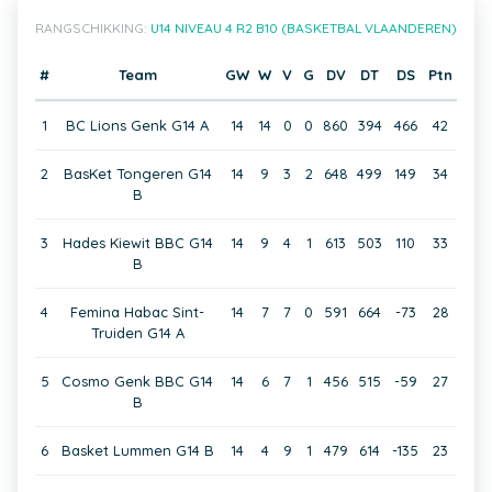
RANGSCHIKKING:
U14 NIVEAU 4 R2 B10 (BASKETBAL VLAANDEREN)
#
Team
GW
W
V
G
DV
DT
DS
Ptn
1
BC Lions Genk G14 A
14
14
0
0
860
394
466
42
2
BasKet Tongeren G14
14
9
3
2
648
499
149
34
B
3
Hades Kiewit BBC G14
14
9
4
1
613
503
110
33
B
4
Femina Habac Sint-
14
7
7
0
591
664
-73
28
Truiden G14 A
5
Cosmo Genk BBC G14
14
6
7
1
456
515
-59
27
B
6
Basket Lummen G14 B
14
4
9
1
479
614
-135
23