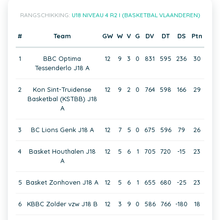
RANGSCHIKKING:
U18 NIVEAU 4 R2 I (BASKETBAL VLAANDEREN)
#
Team
GW
W
V
G
DV
DT
DS
Ptn
1
BBC Optima
12
9
3
0
831
595
236
30
Tessenderlo J18 A
2
Kon Sint-Truidense
12
9
2
0
764
598
166
29
Basketbal (KSTBB) J18
A
3
BC Lions Genk J18 A
12
7
5
0
675
596
79
26
4
Basket Houthalen J18
12
5
6
1
705
720
-15
23
A
5
Basket Zonhoven J18 A
12
5
6
1
655
680
-25
23
6
KBBC Zolder vzw J18 B
12
3
9
0
586
766
-180
18