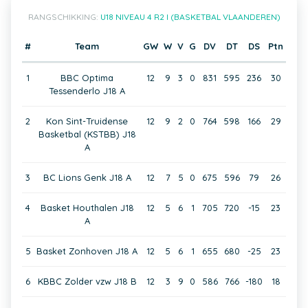
RANGSCHIKKING:
U18 NIVEAU 4 R2 I (BASKETBAL VLAANDEREN)
#
Team
GW
W
V
G
DV
DT
DS
Ptn
1
BBC Optima
12
9
3
0
831
595
236
30
Tessenderlo J18 A
2
Kon Sint-Truidense
12
9
2
0
764
598
166
29
Basketbal (KSTBB) J18
A
3
BC Lions Genk J18 A
12
7
5
0
675
596
79
26
4
Basket Houthalen J18
12
5
6
1
705
720
-15
23
A
5
Basket Zonhoven J18 A
12
5
6
1
655
680
-25
23
6
KBBC Zolder vzw J18 B
12
3
9
0
586
766
-180
18